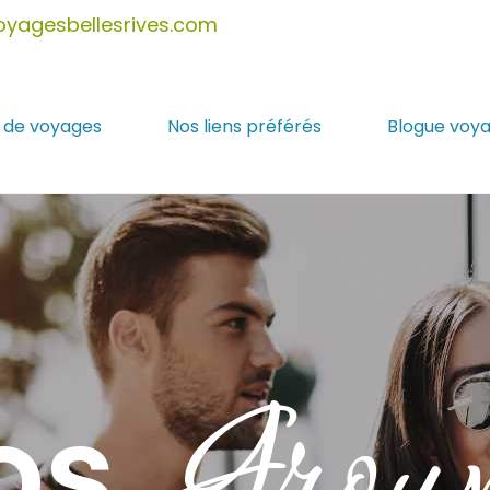
oyagesbellesrives.com
 de voyages
Nos liens préférés
Blogue voy
Group
os