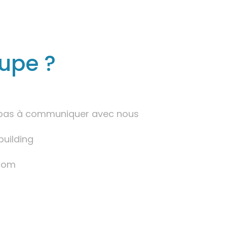
oupe ?
ez pas à communiquer avec nous
building
.com