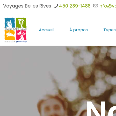
Voyages Belles Rives
450 239-1488
info@v
Accueil
À propos
Types
N